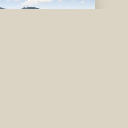
Die Wege
Jahrhundertelang verband die Länder
Bayern und Böhmen eine Straße, die vor
allem dem Salzhandel diente und die als
verkehrsreichster mittelalterlicher
Saumweg Süddeutschlands unter dem
Namen Goldener Steig berühmt
geworden ist.
weiter...