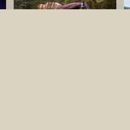
Das Projekt
Das kulturelle Erbe entlang des einstigen
Salz-Handelswegs Goldener Steig mit
Erinnerung und neuen Kontakten füllen,
das ist Ziel einer Idee, die von der
Europäischen Union gefördert wird.
weiter...