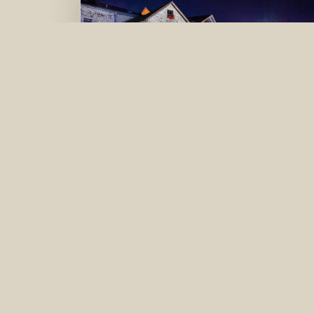
Die Orte
Kulturerbe goldener Steig – ein
gemeinsames Projekt der Gemeinden
Hinterschmiding und Philippsreut, des
Markts Röhrnbach und der Städte
Freyung und Waldkirchen.
weiter...